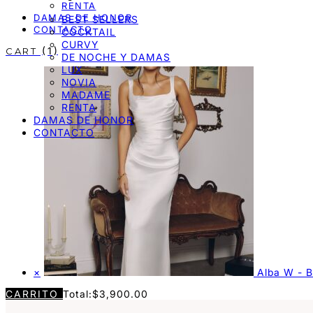
RENTA
DAMAS DE HONOR
BEST SELLERS
CONTACTO
COCKTAIL
CURVY
1
DE NOCHE Y DAMAS
LUX
NOVIA
MADAME
RENTA
DAMAS DE HONOR
CONTACTO
×
Alba W - B
CARRITO
Total:
$
3,900.00