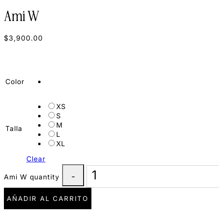
Ami W
$
3,900.00
Color
XS
S
M
Talla
L
XL
Clear
Ami W quantity
AÑADIR AL CARRITO